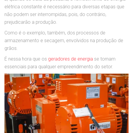
elétrica constante é necessário para diversas etapas que
não podem ser interrompidas, pois, do contrário,
prejudicarão a produção.
Como é o exemplo, também, dos processos de
armazenamento e secagem, envolvidos na produção de
grãos.
É nessa hora que os
geradores de energia
se tornam
essenciais para qualquer empreendimento do setor.