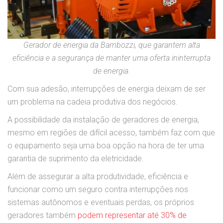
Gerador de energia da Bambozzi, que garantem alta
eficiência e a segurança de manter uma oferta ininterrupta
de energia.
Com sua adesão, interrupções de energia deixam de ser
um problema na cadeia produtiva dos negócios.
A possibilidade da instalação de geradores de energia,
mesmo em regiões de difícil acesso, também faz com que
o equipamento seja uma boa opção na hora de ter uma
garantia de suprimento da eletricidade.
Além de assegurar a alta produtividade, eficiência e
funcionar como um seguro contra interrupções nos
sistemas autônomos e eventuais perdas, os próprios
geradores também
podem representar até 30% de