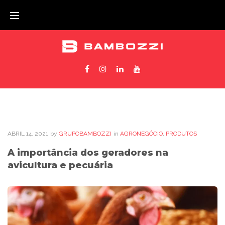
ABRIL
14
. 2021
by
GRUPOBAMBOZZI
in
AGRONEGÓCIO
,
PRODUTOS
A importância dos geradores na
avicultura e pecuária