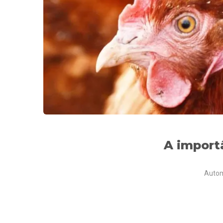
A importâ
Autom