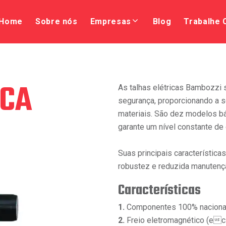
Home
Sobre nós
Empresas
Blog
Trabalhe
ICA
As talhas elétricas Bambozzi 
segurança, proporcionando a 
materiais. São dez modelos bá
garante um nível constante d
Suas principais características 
robustez e reduzida manutenç
Características
1.
Componentes 100% naciona
2.
Freio eletromagnético (ecie