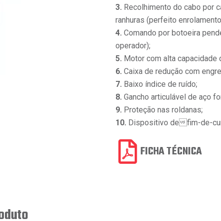
3.
Recolhimento do cabo por c
ranhuras (perfeito enrolamento
4.
Comando por botoeira pende
operador);
5.
Motor com alta capacidade d
6.
Caixa de redução com engr
7.
Baixo índice de ruído;
8.
Gancho articulável de aço fo
9.
Proteção nas roldanas;
10.
Dispositivo defim-de-curs
FICHA TÉCNICA
roduto