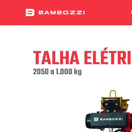
TALHA ELÉTR
2050 a 1.000 kg