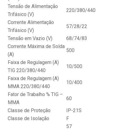
Tensão de Alimentação
220/380/440
Trifásico (V)
Corrente Alimentação
57/28/22
Trifásico (V)
Tensão em Vazio (V)
68/74/83
Corrente Máxima de Solda
500
(A)
Faixa de Regulagem (A)
10/500
TIG 220/380/440
Faixa de Regulagem (A)
10/400
MMA 220/380/440
Fator de Trabalho % TIG –
60
MMA
Classe de Proteção
IP-21S
Classe de Isolação
F
57