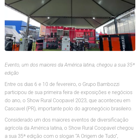
Evento, um dos maiores da América latina, chegou a sua 35ª
edição
Entre os dias 6 e 10 de fevereiro, o Grupo Bambozzi
participou de sua primeira feira de exposições e negócios
do ano, o Show Rural Coopavel 2023, que aconteceu em
Cascavel (PR), importante polo do agronegócio brasileiro.
Considerado um dos maiores eventos de diversificação
agrícola da América latina, o Show Rural Coopavel chegou
a sua 35ª edição com o slogan “A Origem de Tudo”,