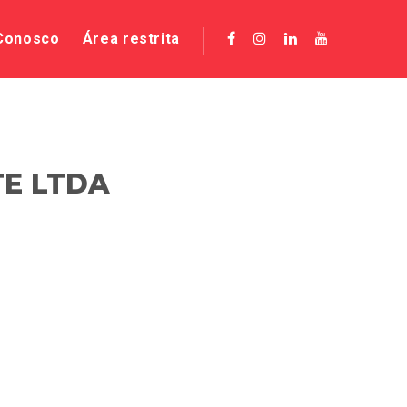
 Conosco
Área restrita
TE LTDA